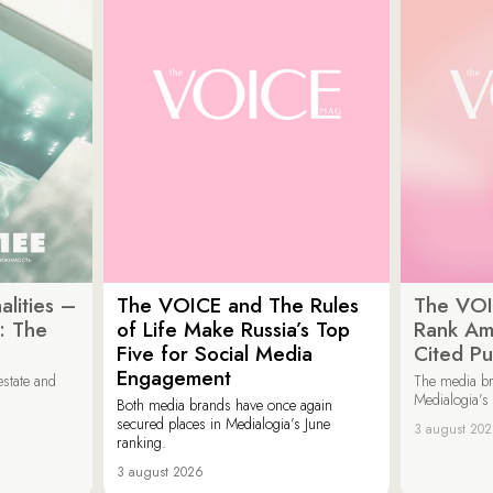
lities –
The VOICE and The Rules
The VOI
: The
of Life Make Russia’s Top
Rank Am
Five for Social Media
Cited Pu
Engagement
estate and
The media b
Medialogia’s
Both media brands have once again
secured places in Medialogia’s June
3 august 20
ranking.
3 august 2026