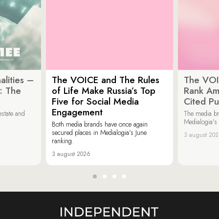
lities –
The VOICE and The Rules
The VOI
: The
of Life Make Russia’s Top
Rank Am
Five for Social Media
Cited Pu
Engagement
estate and
The media b
Medialogia’s
Both media brands have once again
secured places in Medialogia’s June
3 august 20
ranking.
3 august 2026