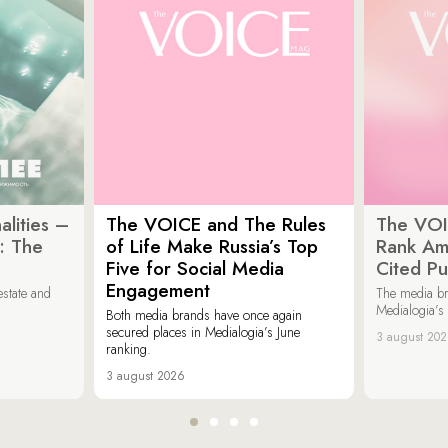
lities –
The VOICE and The Rules
The VOI
: The
of Life Make Russia’s Top
Rank Am
Five for Social Media
Cited Pu
Engagement
estate and
The media b
Medialogia’s
Both media brands have once again
secured places in Medialogia’s June
3 august 20
ranking.
3 august 2026