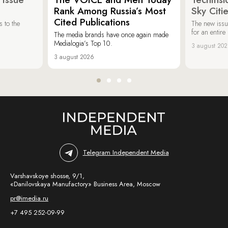
Rank Among Russia’s Most
Sky Cit
Cited Publications
 to the
The new issu
for an entir
The media brands have once again made
Medialogia’s Top 10.
3 august 20
3 august 2026
Telegram Independent Media
Varshavskoye shosse, 9/1,
«Danilovskaya Manufactory» Business Area, Moscow
pr@imedia.ru
+7 495 252-09-99