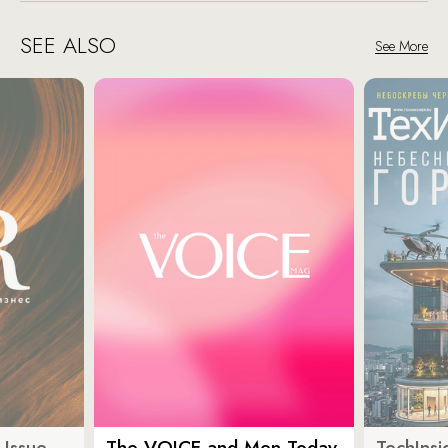
SEE ALSO
See More
 Issue
The VOICE and Men Today
TechInsi