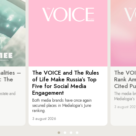
lities –
The VOICE and The Rules
The VOI
: The
of Life Make Russia’s Top
Rank Am
Five for Social Media
Cited Pu
Engagement
estate and
The media b
Medialogia’s
Both media brands have once again
secured places in Medialogia’s June
3 august 20
ranking.
3 august 2026