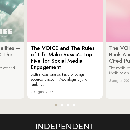
lities –
The VOICE and The Rules
The VOI
: The
of Life Make Russia’s Top
Rank Am
Five for Social Media
Cited Pu
Engagement
estate and
The media b
Medialogia’s
Both media brands have once again
secured places in Medialogia’s June
3 august 20
ranking.
3 august 2026