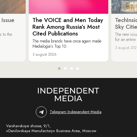
 Issue
The VOICE and Men Today
TechInsi
Rank Among Russia’s Most
Sky Cit
Cited Publications
 to the
The new issu
for an entir
The media brands have once again made
Medialogia’s Top 10.
3 august 20
3 august 2026
Telegram Independent Media
Varshavskoye shosse, 9/1,
«Danilovskaya Manufactory» Business Area, Moscow