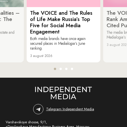
lities –
The VOICE and The Rules
The VOI
: The
of Life Make Russia’s Top
Rank Am
Five for Social Media
Cited Pu
Engagement
estate and
The media b
Medialogia’s
Both media brands have once again
secured places in Medialogia’s June
3 august 20
ranking.
3 august 2026
Telegram Independent Media
Varshavskoye shosse, 9/1,
«Danilovskaya Manufactory» Business Area, Moscow