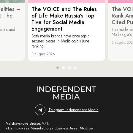
lities –
The VOICE and The Rules
The VOI
: The
of Life Make Russia’s Top
Rank Am
Five for Social Media
Cited Pu
Engagement
estate and
The media b
Medialogia’s
Both media brands have once again
secured places in Medialogia’s June
3 august 20
ranking.
3 august 2026
Telegram Independent Media
Varshavskoye shosse, 9/1,
«Danilovskaya Manufactory» Business Area, Moscow