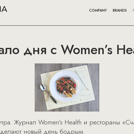
COMPANY
BRANDS
ло дня с Women’s Hea
утра. Журнал Women’s Health и рестораны «С
 сделают новый день бодрым.