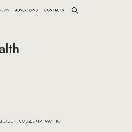
NEWS
ADVERTISING
CONTACTS
lth
частье» создали меню