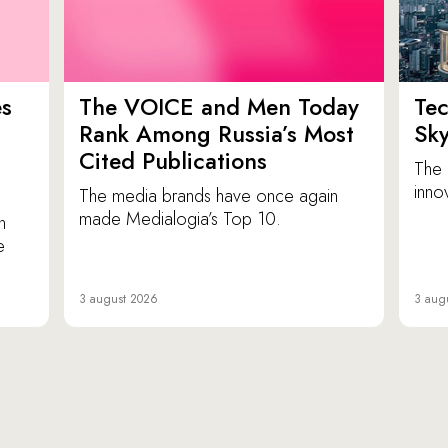
es
The VOICE and Men Today
Tec
p
Rank Among Russia’s Most
Sk
Cited Publications
The 
inno
The media brands have once again
made Medialogia’s Top 10.
n
e
3 august 2026
3 aug