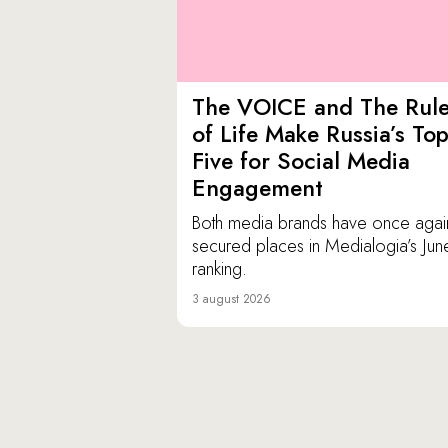
The VOICE and The Rul
of Life Make Russia’s To
Five for Social Media
Engagement
Both media brands have once agai
secured places in Medialogia’s Jun
ranking.
3 august 2026