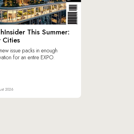
hInsider This Summer:
y Cities
new issue packs in enough
vation for an entire EXPO.
ust 2026