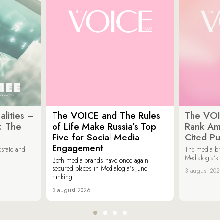
lities –
The VOICE and The Rules
The VOI
: The
of Life Make Russia’s Top
Rank Am
Five for Social Media
Cited Pu
Engagement
estate and
The media b
Medialogia’s
Both media brands have once again
secured places in Medialogia’s June
3 august 20
ranking.
3 august 2026