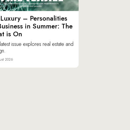
Luxury – Personalities
Business in Summer: The
t is On
latest issue explores real estate and
gn.
ust 2026