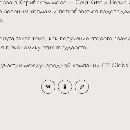
строва в Карибском море – Сент-Китс и Неви
о зеленым холмам и полюбоваться водопадами
х.
онута такая тема, как получение второго граж
 в экономику этих государств.
участии международной компании CS Global P