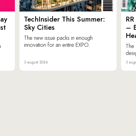
ay
TechInsider This Summer:
RR 
st
Sky Cities
– 
Hea
The new issue packs in enough
innovation for an entire EXPO.
n
The 
desi
3 august 2026
3 aug