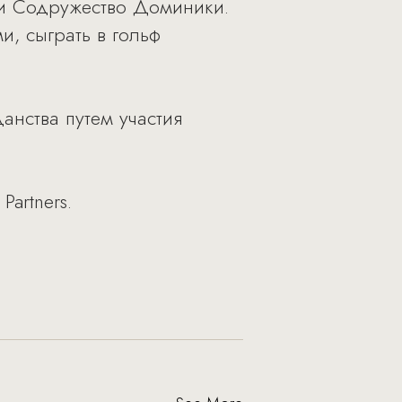
с и Содружество Доминики.
, сыграть в гольф
данства путем участия
artners.