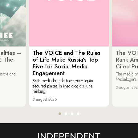
lities –
The VOICE and The Rules
The VOI
: The
of Life Make Russia’s Top
Rank Am
Five for Social Media
Cited Pu
Engagement
estate and
The media b
Medialogia’s
Both media brands have once again
secured places in Medialogia’s June
3 august 20
ranking.
3 august 2026