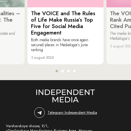
lities –
The VOICE and The Rules
The VOI
: The
of Life Make Russia’s Top
Rank Am
Five for Social Media
Cited Pu
Engagement
estate and
The media b
Medialogia’s
Both media brands have once again
secured places in Medialogia’s June
3 august 20
ranking.
3 august 2026
Telegram Independent Media
Varshavskoye shosse, 9/1,
«Danilovskaya Manufactory» Business Area, Moscow