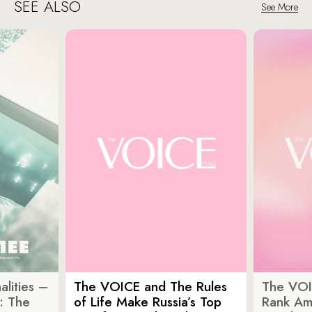
SEE ALSO
See More
lities –
The VOICE and The Rules
The VOI
: The
of Life Make Russia’s Top
Rank Am