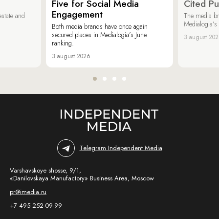
Five for Social Media
Cited Pu
Engagement
estate and
The media b
Medialogia’s
Both media brands have once again
secured places in Medialogia’s June
3 august 20
ranking.
3 august 2026
Telegram Independent Media
Varshavskoye shosse, 9/1,
«Danilovskaya Manufactory» Business Area, Moscow
pr@imedia.ru
+7 495 252-09-99