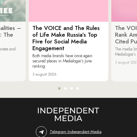
lities –
The VOICE and The Rules
The VOI
: The
of Life Make Russia’s Top
Rank Am
Five for Social Media
Cited Pu
Engagement
estate and
The media b
Medialogia’s
Both media brands have once again
secured places in Medialogia’s June
3 august 20
ranking.
3 august 2026
Telegram Independent Media