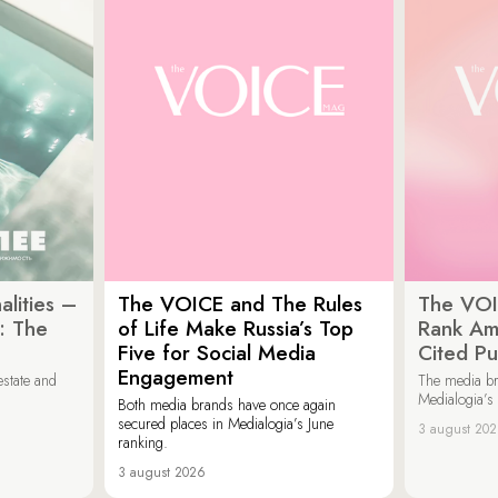
lities –
The VOICE and The Rules
The VOI
: The
of Life Make Russia’s Top
Rank Am
Five for Social Media
Cited Pu
Engagement
estate and
The media b
Medialogia’s
Both media brands have once again
secured places in Medialogia’s June
3 august 20
ranking.
3 august 2026