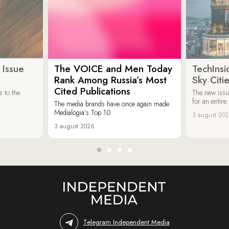
 Issue
The VOICE and Men Today
TechInsi
Rank Among Russia’s Most
Sky Cit
Cited Publications
 to the
The new issu
for an entir
The media brands have once again made
Medialogia’s Top 10.
3 august 20
3 august 2026
Telegram Independent Media