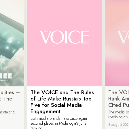
lities –
The VOICE and The Rules
The VOI
: The
of Life Make Russia’s Top
Rank Am
Five for Social Media
Cited Pu
Engagement
estate and
The media b
Medialogia’s
Both media brands have once again
secured places in Medialogia’s June
3 august 20
ranking.