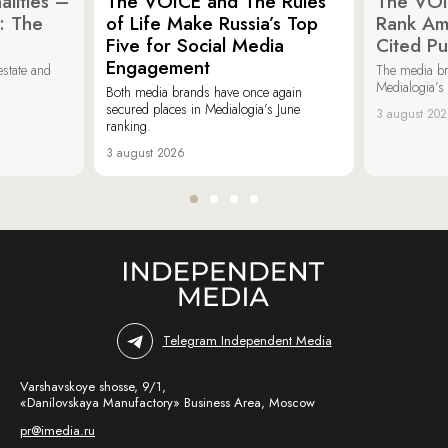
lities –
The VOICE and The Rules
The VOI
: The
of Life Make Russia’s Top
Rank Am
Five for Social Media
Cited Pu
Engagement
estate and
The media b
Medialogia’s
Both media brands have once again
secured places in Medialogia’s June
3 august 20
ranking.
3 august 2026
Telegram Independent Media
Varshavskoye shosse, 9/1,
«Danilovskaya Manufactory» Business Area, Moscow
pr@imedia.ru