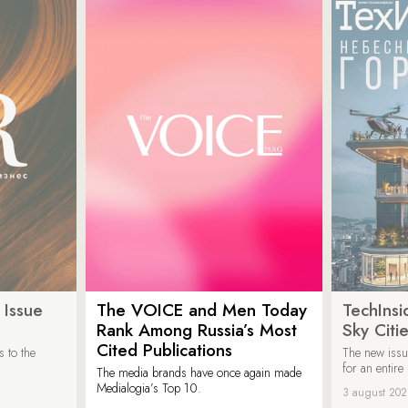
 Issue
The VOICE and Men Today
TechInsi
Rank Among Russia’s Most
Sky Cit
Cited Publications
 to the
The new issu
for an entir
The media brands have once again made
Medialogia’s Top 10.
3 august 20