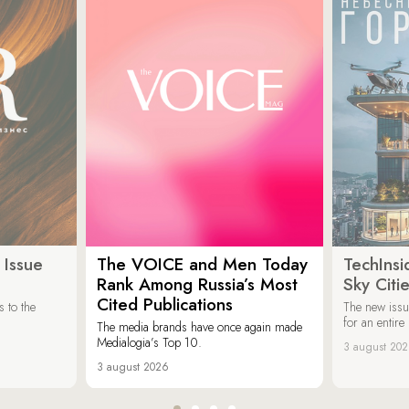
 Issue
The VOICE and Men Today
TechInsi
Rank Among Russia’s Most
Sky Cit
Cited Publications
 to the
The new issu
for an entir
The media brands have once again made
Medialogia’s Top 10.
3 august 20
3 august 2026