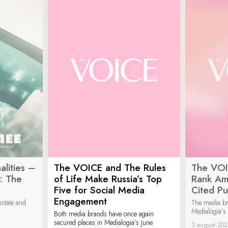
lities –
The VOICE and The Rules
The VOI
: The
of Life Make Russia’s Top
Rank Am
Five for Social Media
Cited Pu
Engagement
estate and
The media b
Medialogia’s
Both media brands have once again
secured places in Medialogia’s June
3 august 20