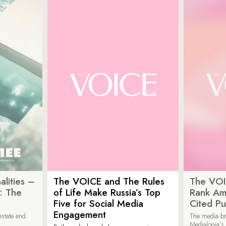
lities –
The VOICE and The Rules
The VOI
: The
of Life Make Russia’s Top
Rank Am
Five for Social Media
Cited Pu
Engagement
estate and
The media b
Medialogia’s