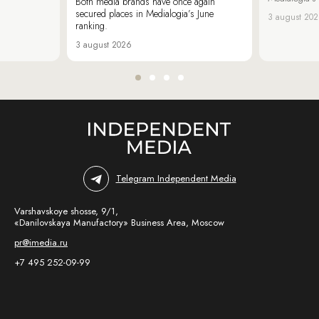
Both media brands have once again
secured places in Medialogia’s June
3 august 20
ranking.
3 august 2026
Telegram Independent Media
Varshavskoye shosse, 9/1,
«Danilovskaya Manufactory» Business Area, Moscow
pr@imedia.ru
+7 495 252-09-99