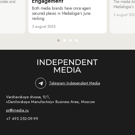
Engagement
estate and
The media b
Medialogia’s
Both media brands have once again
secured places in Medialogia’s June
3 august 20
ranking.
3 august 2026
Telegram Independent Media
Varshavskoye shosse, 9/1,
«Danilovskaya Manufactory» Business Area, Moscow
pr@imedia.ru
+7 495 252-09-99