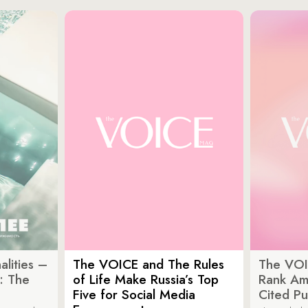
lities –
The VOICE and The Rules
The VOI
: The
of Life Make Russia’s Top
Rank Am
Five for Social Media
Cited Pu