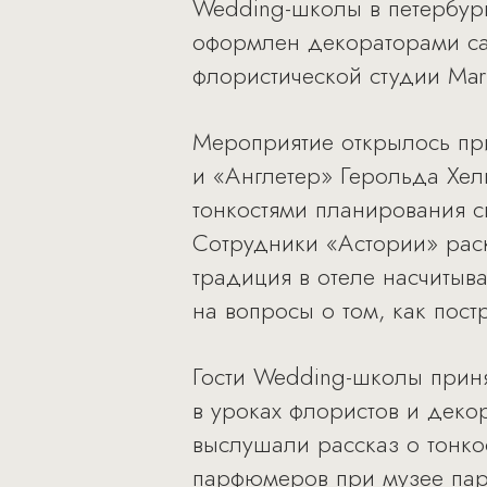
Wedding-школы в петербург
оформлен декораторами сал
флористической студии Mari
Мероприятие открылось пр
и «Англетер» Герольда Хель
тонкостями планирования с
Сотрудники «Астории» рас
традиция в отеле насчитыв
на вопросы о том, как пос
Гости Wedding-школы приня
в уроках флористов и дек
выслушали рассказ о тонко
парфюмеров при музее пар