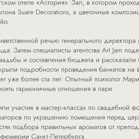
ском отеле «Астория». Зал, в котором прохо
она Suare Decorations, а цветочные композ
ko.
иветственной речью генерального директора 
да. Затем специалисты агентства Art Jam поде
вадьбы и составления бюджета и рассказали
крыли подробности проведения банкетов на 
ает уже более ста лет. Опытный психолог Мар
троить гармоничные отношения в паре.
ли участие в мастер-классах по свадебной ф
ораторов по украшению помещения перед цер
стях подбора правильных ароматов от препо
фюмерии Санкт-Петербурга.