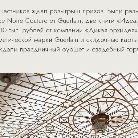
участников ждал розыгрыш призов. Были раз
be Noire Couture от Guerlain, две книги «Иде
10 тыс. рублей от компании «Дикая орхидея».
етической марки Guerlain и скидочные карты
ждали праздничный фуршет и свадебный торт 