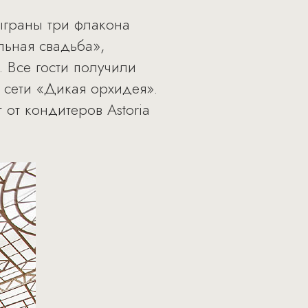
ыграны три флакона
альная свадьба»,
 Все гости получили
 сети «Дикая орхидея».
от кондитеров Astoria