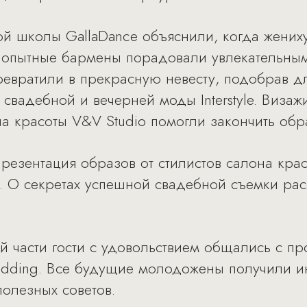
й школы GallaDance объяснили, когда жениху
а опытные бармены порадовали увлекательны
ревратили в прекрасную невесту, подобрав д
 свадебной и вечерней моды Interstyle. Визаж
на красоты V&V Studio помогли закончить обр
резентация образов от стилистов салона кра
. О секретах успешной свадебной съемки ра
 части гости с удовольствием общались с п
dding. Все будущие молодожены получили 
полезных советов.