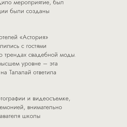
дило мероприятие, был
иции были созданы
отелей «Астория»
лились с гостями
 о трендах свадебной моды.
высшем уровне – эта
ина Талалай ответила
отографии и видеосъемке,
емонией, внимательно
давателя школы