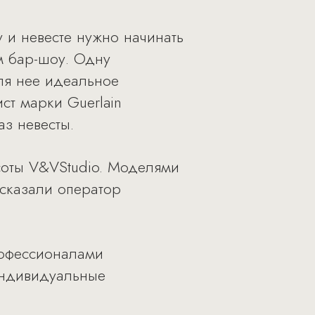
 и невесте нужно начинать
м бар-шоу. Одну
ля нее идеальное
ист марки Guerlain
аз невесты.
соты V&VStudio. Моделями
ссказали оператор
рофессионалами
индивидуальные