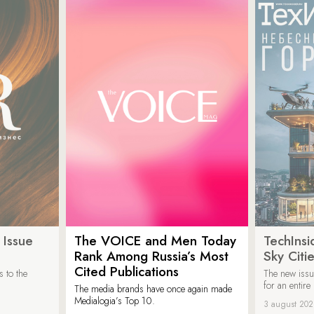
 Issue
The VOICE and Men Today
TechInsi
Rank Among Russia’s Most
Sky Cit
Cited Publications
 to the
The new issu
for an entir
The media brands have once again made
Medialogia’s Top 10.
3 august 20