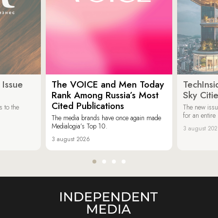
 Issue
The VOICE and Men Today
TechInsi
Rank Among Russia’s Most
Sky Cit
Cited Publications
 to the
The new issu
for an entir
The media brands have once again made
Medialogia’s Top 10.
3 august 20
3 august 2026