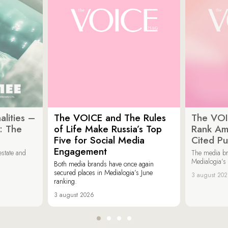
lities –
The VOICE and The Rules
The VOI
: The
of Life Make Russia’s Top
Rank Am
Five for Social Media
Cited Pu
Engagement
estate and
The media b
Medialogia’s
Both media brands have once again
secured places in Medialogia’s June
3 august 20
ranking.
3 august 2026