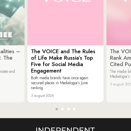
lities –
The VOICE and The Rules
The VOI
: The
of Life Make Russia’s Top
Rank Am
Five for Social Media
Cited Pu
Engagement
estate and
The media b
Medialogia’s
Both media brands have once again
secured places in Medialogia’s June
3 august 20
ranking.
3 august 2026