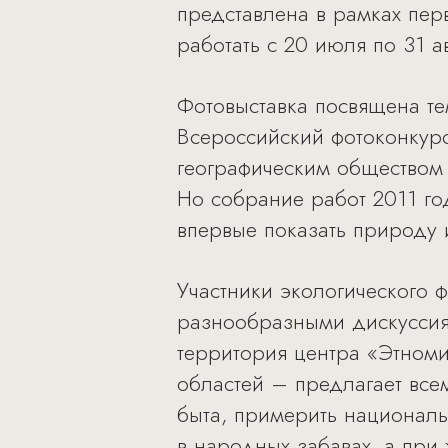
представлена в рамках пер
работать с 20 июля по 31 а
Фотовыставка посвящена те
Всероссийский фотоконкурс
географическим обществом у
Но собрание работ 2011 го
впервые показать природу 
Участники экологического ф
разнообразными дискуссиям
территория центра «Этноми
областей – предлагает все
быта, примерить националь
в народных забавах, а при