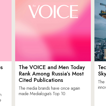
es
The VOICE and Men Today
Tec
p
Rank Among Russia’s Most
Sk
Cited Publications
The 
inno
The media brands have once again
made Medialogia’s Top 10.
n
e