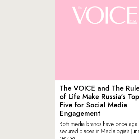
The VOICE and The Rul
of Life Make Russia’s To
Five for Social Media
Engagement
Both media brands have once agai
secured places in Medialogia’s Jun
ranking.