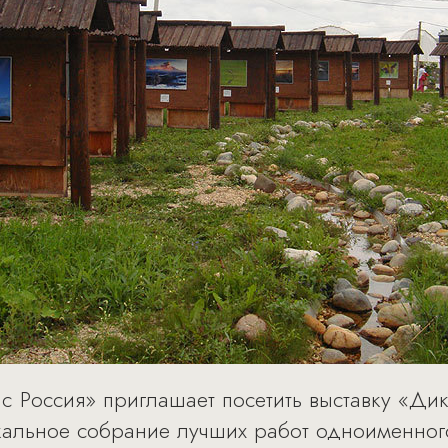
ic Россия» приглашает посетить выставку «Д
икальное собрание лучших работ одноименног