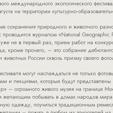
вого международного экологического фестива
вгуста на территории культурно-образователь
ме сохранения природного и животного разн
 проводится журналом «National Geographic 
же не в первый раз, прием работ на конкурс 
да, кроме прочего, – это собрание дебютант
и животных России сквозь призму своего фото
естиваля могут наслаждаться не только фотов
и и лекциями, которые будут представлены н
р» – огромного живого музея на границе Мо
м желающим побывать в домах народов мира,
ную одежду, поучиться традиционным ремесл
 желании – пожить в любом из этноотелей на