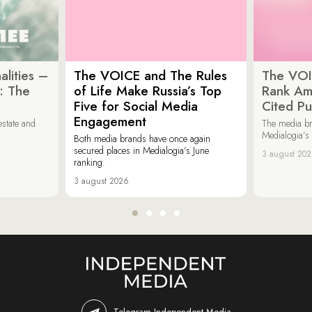
lities –
The VOICE and The Rules
The VOI
: The
of Life Make Russia’s Top
Rank Am
Five for Social Media
Cited Pu
Engagement
estate and
The media b
Medialogia’s
Both media brands have once again
secured places in Medialogia’s June
3 august 20
ranking.
3 august 2026
Telegram Independent Media