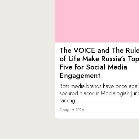
The VOICE and The Rul
of Life Make Russia’s To
Five for Social Media
Engagement
Both media brands have once agai
secured places in Medialogia’s Jun
ranking.
3 august 2026