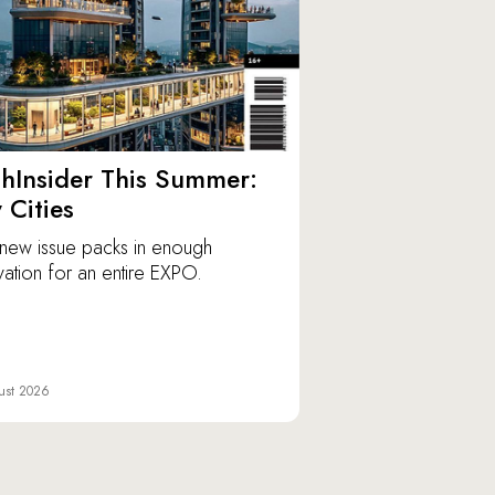
hInsider This Summer:
y Cities
new issue packs in enough
vation for an entire EXPO.
ust 2026