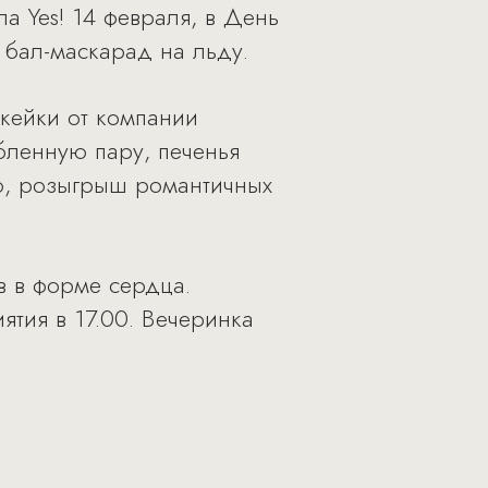
а Yes! 14 февраля, в День
 бал-маскарад на льду.
пкейки от компании
бленную пару, печенья
ю, розыгрыш романтичных
в в форме сердца.
ятия в 17.00. Вечеринка