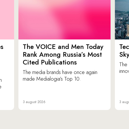
es
The VOICE and Men Today
Tec
p
Rank Among Russia’s Most
Sk
Cited Publications
The 
inno
The media brands have once again
made Medialogia’s Top 10.
n
e
3 august 2026
3 aug