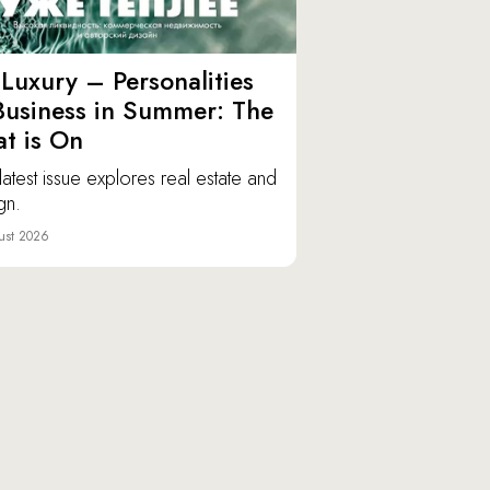
Luxury – Personalities
Business in Summer: The
t is On
latest issue explores real estate and
gn.
ust 2026