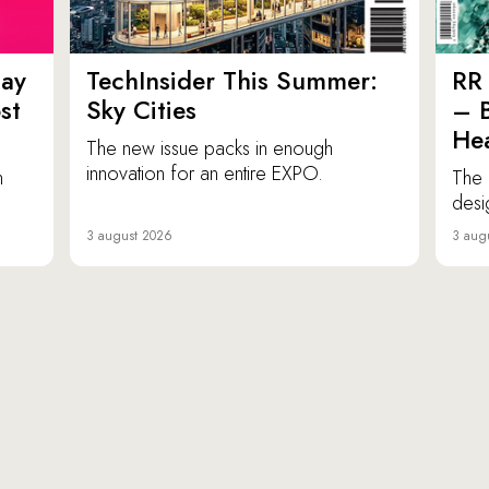
ay
TechInsider This Summer:
RR 
st
Sky Cities
– 
Hea
The new issue packs in enough
innovation for an entire EXPO.
n
The 
desi
3 august 2026
3 aug