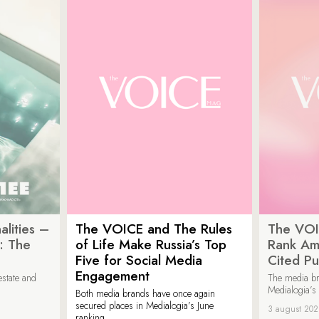
lities –
The VOICE and The Rules
The VOI
: The
of Life Make Russia’s Top
Rank Am
Five for Social Media
Cited Pu
Engagement
estate and
The media b
Medialogia’s
Both media brands have once again
secured places in Medialogia’s June
3 august 20
ranking.