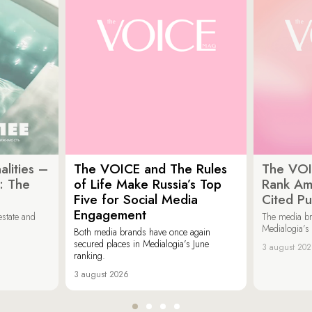
lities –
The VOICE and The Rules
The VOI
: The
of Life Make Russia’s Top
Rank Am
Five for Social Media
Cited Pu
Engagement
estate and
The media b
Medialogia’s
Both media brands have once again
secured places in Medialogia’s June
3 august 20
ranking.
3 august 2026