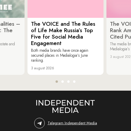
lities –
The VOICE and The Rules
The VOI
: The
of Life Make Russia’s Top
Rank Am
Five for Social Media
Cited Pu
Engagement
estate and
The media b
Medialogia’s
Both media brands have once again
secured places in Medialogia’s June
3 august 20
ranking.
3 august 2026
Telegram Independent Media