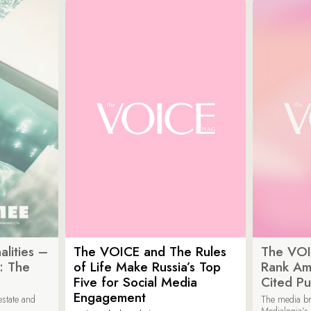
lities –
The VOICE and The Rules
The VOI
: The
of Life Make Russia’s Top
Rank Am
Five for Social Media
Cited Pu
Engagement
estate and
The media b
Medialogia’s