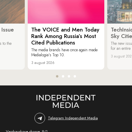
 Issue
The VOICE and Men Today
TechInsi
Rank Among Russia’s Most
Sky Cit
Cited Publications
 to the
The new issu
for an entir
The media brands have once again made
Medialogia’s Top 10.
3 august 20
3 august 2026
Telegram Independent Media
Varshavskoye shosse, 9/1,