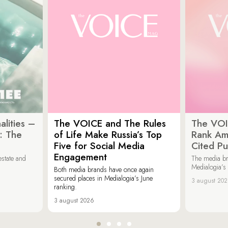
lities –
The VOICE and The Rules
The VOI
: The
of Life Make Russia’s Top
Rank Am
Five for Social Media
Cited Pu
Engagement
estate and
The media b
Medialogia’s
Both media brands have once again
secured places in Medialogia’s June
3 august 20
ranking.
3 august 2026