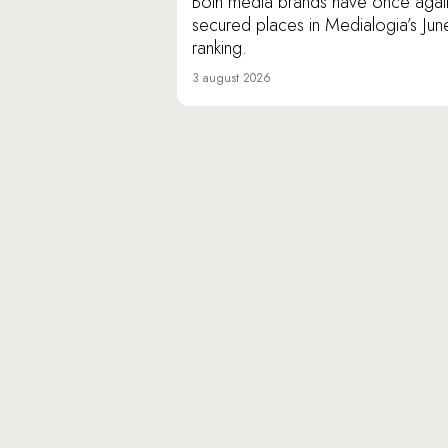
Both media brands have once agai
secured places in Medialogia’s Jun
ranking.
3 august 2026