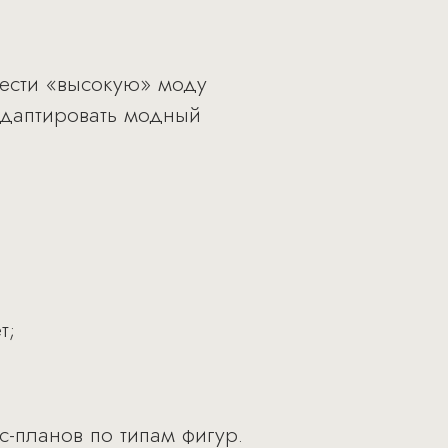
нести «высокую» моду
адаптировать модный
т;
с-планов по типам фигур.