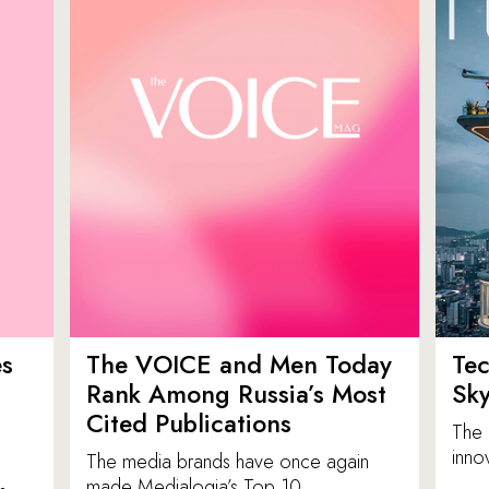
es
The VOICE and Men Today
Tec
p
Rank Among Russia’s Most
Sk
Cited Publications
The 
inno
The media brands have once again
made Medialogia’s Top 10.