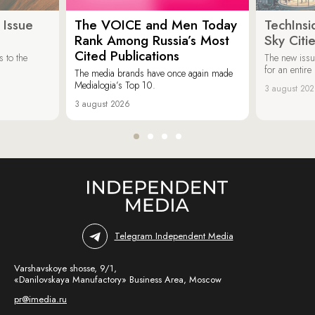
 Issue
The VOICE and Men Today
TechInsi
Rank Among Russia’s Most
Sky Cit
Cited Publications
 to the
The new issu
for an entir
The media brands have once again made
Medialogia’s Top 10.
3 august 20
3 august 2026
Telegram Independent Media
Varshavskoye shosse, 9/1,
«Danilovskaya Manufactory» Business Area, Moscow
pr@imedia.ru