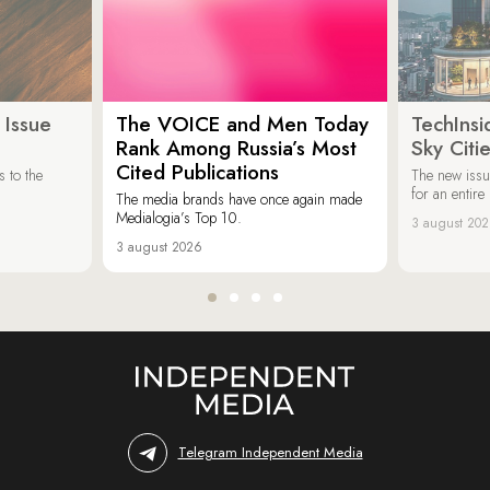
 Issue
The VOICE and Men Today
TechInsi
Rank Among Russia’s Most
Sky Cit
Cited Publications
 to the
The new issu
for an entir
The media brands have once again made
Medialogia’s Top 10.
3 august 20
3 august 2026
Telegram Independent Media