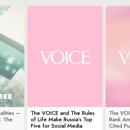
lities –
The VOICE and The Rules
The VOI
: The
of Life Make Russia’s Top
Rank Am
Five for Social Media
Cited Pu