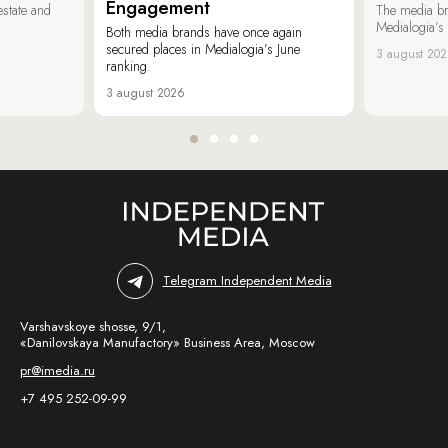
Engagement
estate and
The media b
Medialogia’s
Both media brands have once again
secured places in Medialogia’s June
3 august 20
ranking.
3 august 2026
Telegram Independent Media
Varshavskoye shosse, 9/1,
«Danilovskaya Manufactory» Business Area, Moscow
pr@imedia.ru
+7 495 252-09-99