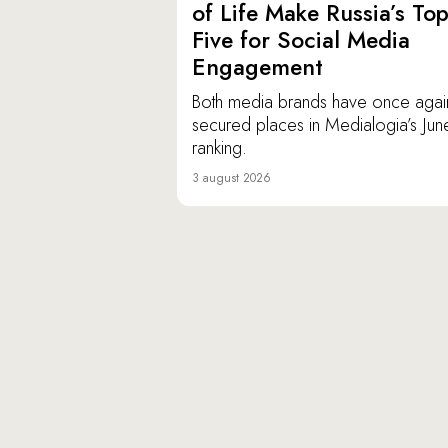
of Life Make Russia’s To
Five for Social Media
Engagement
Both media brands have once agai
secured places in Medialogia’s Jun
ranking.
3 august 2026