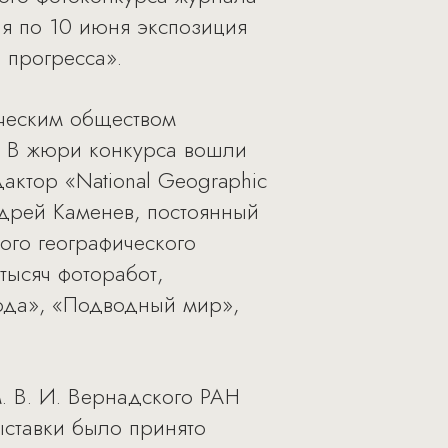
ая по 10 июня экспозиция
 прогресса».
ческим обществом
а. В жюри конкурса вошли
дактор «National Geographic
ндрей Каменев, постоянный
ого географического
тысяч фоторабот,
ода», «Подводный мир»,
м. В. И. Вернадского РАН
ыставки было принято