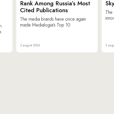
p
Rank Among Russia’s Most
Sk
Cited Publications
The 
inno
The media brands have once again
made Medialogia’s Top 10.
n
e
3 august 2026
3 aug