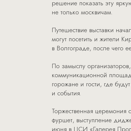
решение показать эту ярку
не только москвичам.
Путешествие выставки начал
могут посетить и жители К
в Волгограде, после чего е
По замыслу организаторов, 
коммуникационной площадк
горожане и гости, где буду
и события.
Торжественная церемония о
фуршет, выступление дидже
июня в ЦСИ «Галерея Прогре