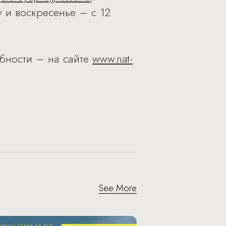
у и воскресенье – с 12
бности – на сайте
www.nat-
See More