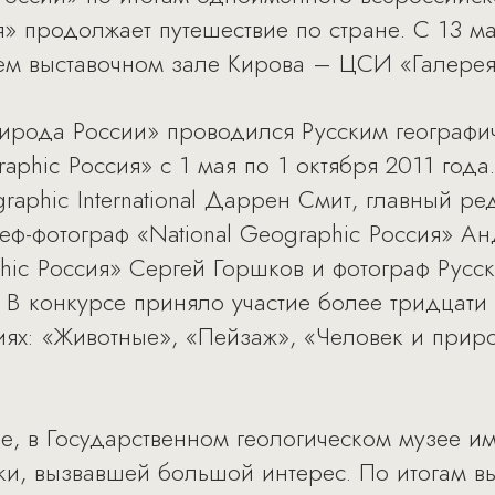
я» продолжает путешествие по стране. С 13 м
ем выставочном зале Кирова – ЦСИ «Галерея
ирода России» проводился Русским географи
aphic Россия» с 1 мая по 1 октября 2011 год
raphic International Даррен Смит, главный ре
еф-фотограф «National Geographic Россия» А
hic Россия» Сергей Горшков и фотограф Русск
 В конкурсе приняло участие более тридцати 
иях: «Животные», «Пейзаж», «Человек и прир
ве, в Государственном геологическом музее и
вки, вызвавшей большой интерес. По итогам в