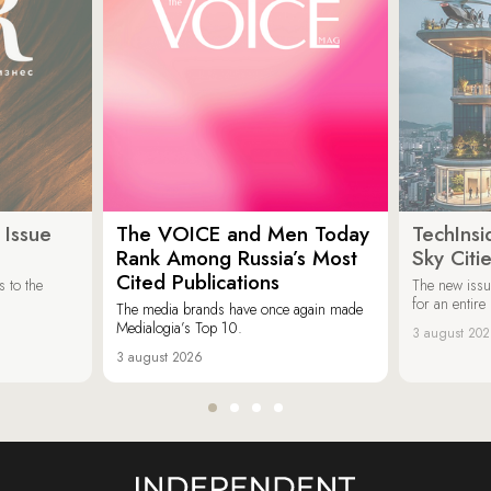
 Issue
The VOICE and Men Today
TechInsi
Rank Among Russia’s Most
Sky Cit
Cited Publications
 to the
The new issu
for an entir
The media brands have once again made
Medialogia’s Top 10.
3 august 20
3 august 2026