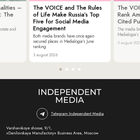
lities –
The VOICE and The Rules
The VOI
: The
of Life Make Russia’s Top
Rank Am
Five for Social Media
Cited Pu
Engagement
estate and
The media b
Medialogia’s
Both media brands have once again
secured places in Medialogia’s June
3 august 20
ranking.
3 august 2026
Telegram Independent Media
Varshavskoye shosse, 9/1,
«Danilovskaya Manufactory» Business Area, Moscow