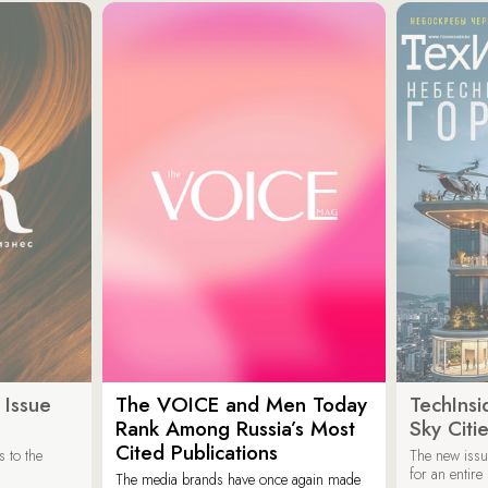
 Issue
The VOICE and Men Today
TechInsi
Rank Among Russia’s Most
Sky Cit
Cited Publications
 to the
The new issu
for an entir
The media brands have once again made