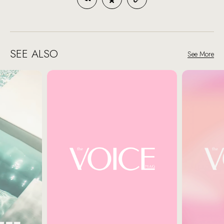
SEE ALSO
See More