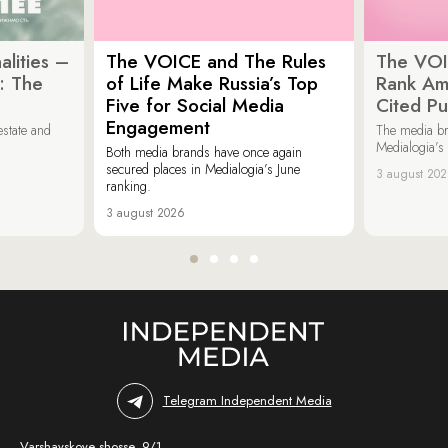
lities –
The VOICE and The Rules
The VOI
: The
of Life Make Russia’s Top
Rank Am
Five for Social Media
Cited Pu
Engagement
estate and
The media b
Medialogia’s
Both media brands have once again
secured places in Medialogia’s June
3 august 20
ranking.
3 august 2026
Telegram Independent Media
Varshavskoye shosse, 9/1,