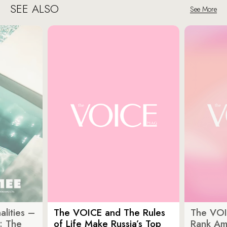
SEE ALSO
See More
lities –
The VOICE and The Rules
The VOI
: The
of Life Make Russia’s Top
Rank Am