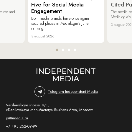
Five for Social Media
Cited Pu
Engagement
estate and
The media b
Medialogia’s
Both media brands have once again
secured places in Medialogia’s June
3 august 20
ranking.
3 august 2026
Telegram Independent Media
Varshavskoye shosse, 9/1,
«Danilovskaya Manufactory» Business Area, Moscow
pr@imedia.ru
+7 495 252-09-99